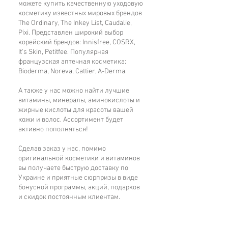
можете купить качественную уходовую
поскольку ее противовоспалительные и
косметику известных мировых брендов
антибактериальные свойства
The Ordinary, The Inkey List, Caudalie,
успокаивают кожу, склонную к
Pixi. Представлен широкий выбор
высыпаниям, без ощущения жжения или
корейский брендов: Innisfree, COSRX,
покалывания. Она устраняет черные
It's Skin, Petitfee. Популярная
французская аптечная косметика:
точки и оказывает легкий
Bioderma, Noreva, Cattier, A-Derma.
эксфолиирующий эффект, помогает
устранить бактерии, а также удалить
А также у нас можно найти лучшие
грязь и кожный жир, избавляет от
витамины, минералы, аминокислоты и
гнойничковой сыпи, отшелушивает,
жирные кислоты для красоты вашей
кожи и волос. Ассортимент будет
уменьшает жирность, активизирует
активно пополняться!
регенерацию, выравнивает рельеф и
осветляет пигментацию. Салициловая
Сделав заказ у нас, помимо
кислота не вызывает
оригинальной косметики и витаминов
фоточувствительности кожи, поэтому
вы получаете быструю доставку по
Украине и приятные сюрпризы в виде
можно использовать днем, вечером и в
бонусной программы, акций, подарков
летний период.
и скидок постоянным клиентам.
Цинковая соль PCA - действенный
антисептик, предназначена для