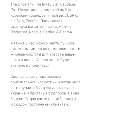
Hexapeptide-37, Maltodextrin,
The Ordinary, The Inkey List, Caudalie,
Активные ингредиенты крема:
Pentapeptide-48.
Pixi. Представлен широкий выбор
2% Royal Epigen P5: питает кожу,
корейский брендов: Innisfree, COSRX,
помогая уменьшить появление
It's Skin, Petitfee. Популярная
французская аптечная косметика:
морщин и заломов,
Bioderma, Noreva, Cattier, A-Derma.
1% увлажняющий пептидный
комплекс: поддерживает водный
А также у нас можно найти лучшие
баланс вашей кожи и придающий
витамины, минералы, аминокислоты и
сияние.
жирные кислоты для красоты вашей
кожи и волос. Ассортимент будет
активно пополняться!
RoyalEpigen P5 - это новый компонент,
подобный маточному молочку пчелы:
Сделав заказ у нас, помимо
улучшает регенерацию тканей,
оригинальной косметики и витаминов
стимулируя пролиферацию клеток,
вы получаете быструю доставку по
Украине и приятные сюрпризы в виде
поддерживает регенеративный
бонусной программы, акций, подарков
потенциал кожи. RoyalEpigen P5
и скидок постоянным клиентам.
стимулирует обновление кожи, что
приводит к быстрому повышению
гладкости, в дополнение к этому, при
Категории товаров
нанесении на кожу с неравномерным