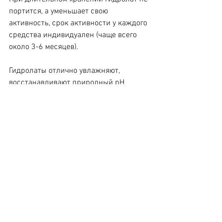
портится, а уменьшает свою 
активность, срок активности у каждого 
средства индивидуален (чаще всего 
около 3-6 месяцев).
Гидролаты отлично увлажняют, 
восстанавливают природный pH 
баланс, повышают эффект от 
применения косметических средств, 
которые наносят сразу после них и 
абсолютно безопасны для 
использования. Кроме того, каждый 
гидролат имеет свои собственные 
свойства, в зависимости от сырья, из 
которого был получен.
Эссенция