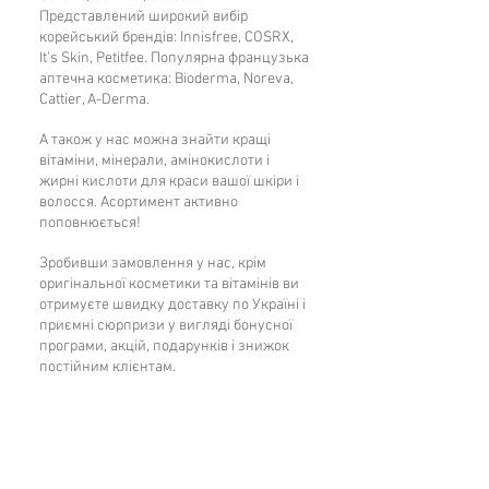
важливий для дихальної системи,
Представлений широкий вибір
шлунково-кишкового і сечового
корейський брендів: Innisfree, COSRX,
It's Skin, Petitfee. Популярна французька
тракту
аптечна косметика: Bioderma, Noreva,
підтримує імунні функції організму.
Cattier, A-Derma.
Вітамін А підтримує шкіру в нормальному
А також у нас можна знайти кращі
здоровому стані, його називають
вітаміни, мінерали, амінокислоти і
жирні кислоти для краси вашої шкіри і
головним вітаміном краси. Важливість
волосся. Асортимент активно
вітаміну А для шкіри:
поповнюється!
є структурним компонентом клітинних
мембран, стимулює фібробласти,
Зробивши замовлення у нас, крім
оригінальної косметики та вітамінів ви
бореться із запаленням шкіри
отримуєте швидку доставку по Україні і
обличчя, її стоншенням, сухістю і
приємні сюрпризи у вигляді бонусної
лущенням,
програми, акцій, подарунків і знижок
важливий для виробництва,
постійним клієнтам.
регенерації та росту клітин,
нормалізує роботу жирових залоз
шкіри обличчя,
Категорії товарів
протистоїть фотостарінню і підтримує
тонус шкіри,