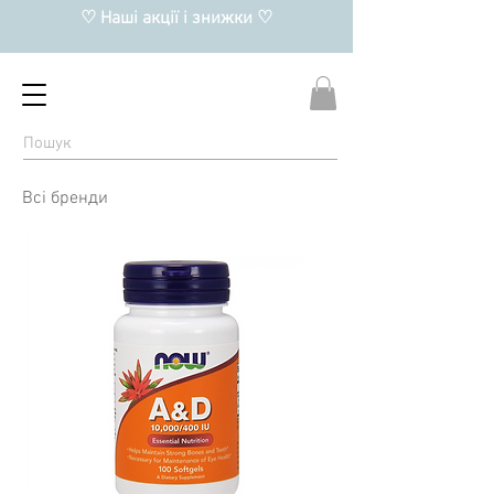
♡ Наші акції і знижки ♡
Всі бренди