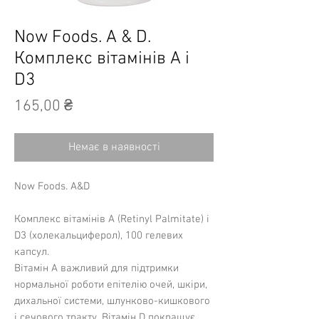
Now Foods. A & D.
Комплекс вітамінів A і
D3
Ціна
165,00 ₴
Немає в наявності
Now Foods. A&D
Комплекс вітамінів А (Retinyl Palmitate) і
D3 (холекальциферол), 100 гелевих
капсул.
Вітамін A важливий для підтримки
нормальної роботи епітелію очей, шкіри,
дихальної системи, шлунково-кишкового
і сечового тракту. Вітамін D покращує