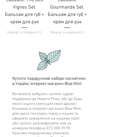
Caudalie. Thé Des
Caudalie.
Vignes Set.
Gourmande Set.
Бальзам для губ +
Бальзам для губ +
крем для рук
крем для рук
Немає в наявності
Немає в наявності
Купити подарункові набори косметики
в Україні, інтернет-магазин Blue Mint
Ви можете вибрати і купити чудові
подарунки до Нового Року, або до будь-
якого іншого свята для своїх друзів і
близьких в інтернет-магазині Blue Mint,
для цього покладіть товар у кошик та
оформіть замовлення на нашому сайті
або просто зателефонуйте нам за
номером телефону
073 308 39 90
.
Красива подарункова упаковка