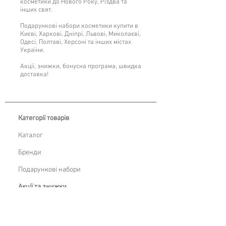
косметики до Нового Року, Різдва та
інших свят.
Подарункові набори косметики купити в
Києві, Харкові, Дніпрі, Львові, Миколаєві,
Одесі, Полтаві, Херсоні та інших містах
України.
Акції, знижки, бонусна програма, швидка
доставка!
Категорії товарів
Каталог
Бренди
Подарункові набори
Акції та знижки
Бонусна програма