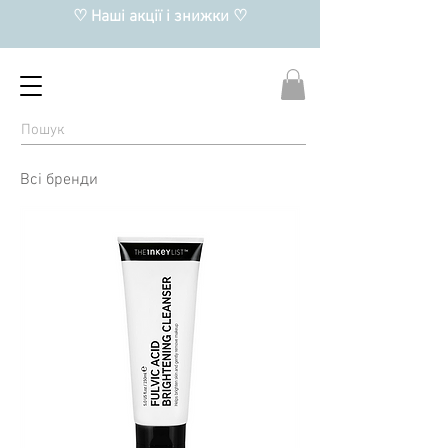
♡ Наші акції і знижки ♡
Всі бренди