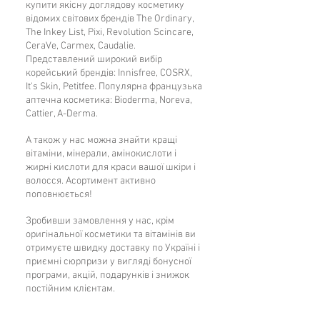
купити якісну доглядову косметику
переоцінити важко - речовини, отримані
Oil, Dehydroacetic Acid, Terminalia
відомих світових брендів The Ordinary,
з торфу, є високоактивними сполуками,
Ferdinandiana Fruit Extract, Potassium
The Inkey List, Pixi, Revolution Scincare,
які допомагають шкірі залишатися
Sorbate.
CeraVe, Carmex, Caudalie.
здоровою, яскравою і свіжою. У торфі
Представлений широкий вибір
велика кількість гумінових і
корейський брендів: Innisfree, COSRX,
It's Skin, Petitfee. Популярна французька
фульвокислот, які діють як сильний
аптечна косметика: Bioderma, Noreva,
антиоксидант із протизапальними
Cattier, A-Derma.
властивостями.
А також у нас можна знайти кращі
1,5% екстракт сливи какаду - завдяки
вітаміни, мінерали, амінокислоти і
жирні кислоти для краси вашої шкіри і
вітаміну С, допомагає миттєво надати
волосся. Асортимент активно
шкірі сяяння, запобігає передчасному
поповнюється!
старінню. Екстракт сливи какаду містить
в 50 разів більше вітаміну С, ніж в
Зробивши замовлення у нас, крім
оригінальної косметики та вітамінів ви
апельсинах, вітамін в екстракті
отримуєте швидку доставку по Україні і
стабільний і проникає глибоко в шкіру.
приємні сюрпризи у вигляді бонусної
Також в екстракті містяться
програми, акцій, подарунків і знижок
мікроелементи і амінокислоти, які
постійним клієнтам.
допомагають проникненню і засвоєнню
вітаміну С шкірою. Потужний