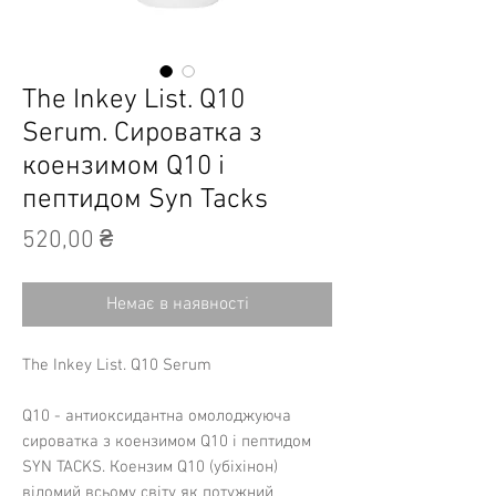
The Inkey List. Q10
Serum. Сироватка з
коензимом Q10 і
пептидом Syn Tacks
Ціна
520,00 ₴
Немає в наявності
The Inkey List. Q10 Serum
Q10 - антиоксидантна омолоджуюча
сироватка з коензимом Q10 і пептидом
SYN TACKS. Коензим Q10 (убіхінон)
відомий всьому світу як потужний