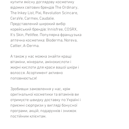
купити якісну доглядову косметику
досягнення очікуваного ефекту.
Dipeptide-5 Diaminobutyroyl
відомих світових брендів The Ordinary,
Hydroxythreonine, Palmitoyl Dipeptide-5
The Inkey List, Pixi, Revolution Scincare,
Крім антиоксидантного ефекту,
Diaminohydroxybutyrate,
CeraVe, Carmex, Caudalie.
властивого іншим антиоксидантам,
Leuconostoc/Radish Root Ferment
Представлений широкий вибір
коензим Q10, будучи жиророзчинною
Filtrate, Hyaluronic Acid, Phenoxyethanol
корейський брендів: Innisfree, COSRX,
It's Skin, Petitfee. Популярна французька
молекулою, проникає крізь
аптечна косметика: Bioderma, Noreva,
епідермальний бар'єр і досягає глибоких
Cattier, A-Derma.
шарів, покращує енергетику клітин
шкіри, підтримуючи нормальну роботу
А також у нас можна знайти кращі
мітохондрій. Систематичне застосування
вітаміни, мінерали, амінокислоти і
жирні кислоти для краси вашої шкіри і
коензиму Q10 дозволяє значно віддалити
волосся. Асортимент активно
настання вікових змін шкіри.
поповнюється!
Крім коензиму Q10 сироватка містить
Зробивши замовлення у нас, крім
оригінальної косметики та вітамінів ви
пептид SYN TACKS. Якірний пептид SYN
отримуєте швидку доставку по Україні і
TACKS реструктуризує шкіру, надає
приємні сюрпризи у вигляді бонусної
потужну омолоджуючу дію і надає шкірі
програми, акцій, подарунків і знижок
особливу гладкість. Це забезпечується за
постійним клієнтам.
рахунок посилення пружності зсередини
і поліпшення білкового живлення, що