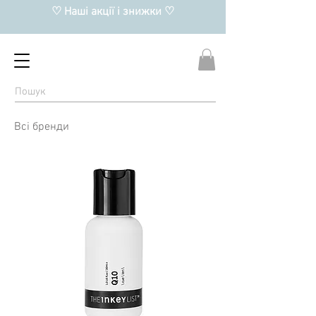
♡ Наші акції і знижки ♡
Всі бренди