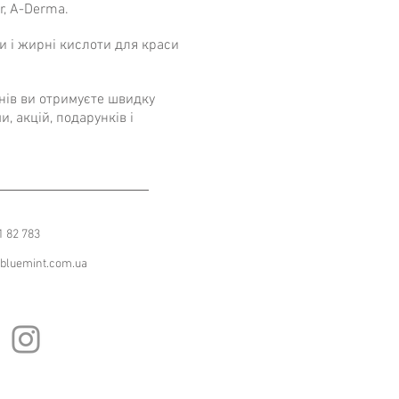
r, A-Derma.
и і жирні кислоти для краси
інів ви отримуєте швидку
, акцій, подарунків і
1 82 783
bluemint.com.ua