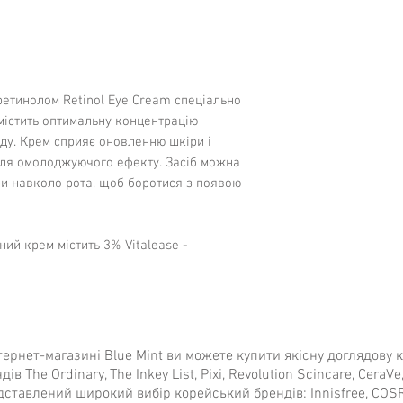
Ethylhexylglycerin, D
сонцезахисний крем
Helianthus Annuus Se
Glycol, Disodium Co
Не перестарайтеся
Xanthan Gum, Humulu
викликати роздрату
ретинолом Retinol Eye Cream спеціально
Уникайте використан
містить оптимальну концентрацію
ду. Крем сприяє оновленню шкіри і
для омолоджуючого ефекту. Засіб можна
и навколо рота, щоб боротися з появою
ий крем містить 3% Vitalease -
єднання, яке відповідає 0.09% чистого
іри навколо очей цього цілком достатньо.
инолу з повільним вивільненням, що
ня і забезпечує ефективну доставку
тернет-магазині Blue Mint ви можете купити якісну доглядову 
дів The Ordinary, The Inkey List, Pixi, Revolution Scincare, CeraVe
фективний інгредієнт, який:
ставлений широкий вибір корейський брендів: Innisfree, COSRX, 