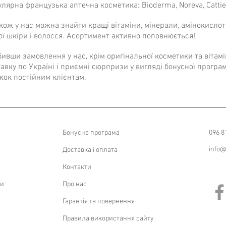
окриву;
лярна французька аптечна косметика: Bioderma, Noreva, Cattie
зморшки;
кож у нас можна знайти кращі вітаміни, мінерали, амінокислот
 регенерації клітин;
ї шкіри і волосся. Асортимент активно поповнюється!
ивши замовлення у нас, крім оригінальної косметики та вітам
торів навколишнього середовища
авку по Україні і приємні сюрпризи у вигляді бонусної програми
жок постійним клієнтам.
 і еластину;
акне.
у дію на шкіру, бере участь в окисно-
Бонусна програма
096 8
ополісахаридів, білків, ліпідів, чинить
info@
Доставка і оплата
нкцію сальних залоз, підвищує стійкість
еси кератинізації, стимулює регенерацію.
Контакти
тинолів спостерігається стійкий ефект
ри
Про нас
покращується, колір обличчя виглядає
гладкою, завдяки зникненню дрібних
Гарантія та повернення
Правила використання сайту