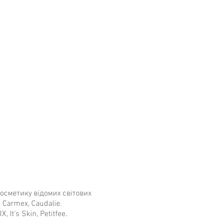
ehydroacetic Acid, Citric Acid,
 широкого спектру дії.
ed Oil, 1,2-Hexanediol, Caprylyl
coamphodiacetate, Tocopherol,
, надмірне вживання може
s Lupulus Extract.
вання і підвищену чутливість.
ня разом з AHA і вітаміном C.
косметику відомих світових
, Carmex, Caudalie.
It's Skin, Petitfee.