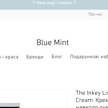
♡ Наші акції і знижки ♡
Про нас
Blue Mint
Блог
Подарункові на
Бренди
 і краса
The Inkey Li
Cream. Кре
навколо оч