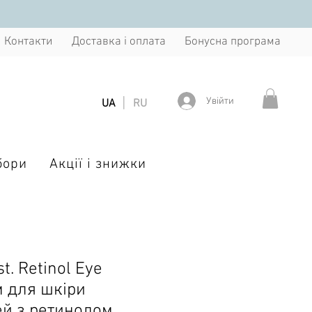
Контакти
Доставка і оплата
Бонусна програма
|
Увійти
UA
RU
бори
Акції і знижки
st. Retinol Eye
м для шкіри
ей з ретинолом