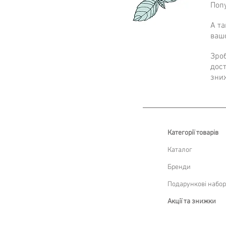
зміцнює структуру шкірного п
Попу
допомагає значно зменшити 
А та
прискорює процес утворення і
вашо
вирівнює тон і рельєф;
освітлює пігментні плями;
Зроб
захищає від негативних фак
дост
(антиоксидант);
зни
стимулює вироблення колагену
покращує циркуляцію крові;
зменшує акне і освітлює пост
Ретинол має загальнозміцнювальн
Категорії товарів
відновних процесах, в синтезі мук
Каталог
потужний позитивний вплив на фу
шкіри до інфекцій, гальмує проц
Бренди
При регулярному застосуванні ре
Подарункові набо
омолодження, тон шкіри значно 
більш яскравим, шкіра - більш 
Акції та знижки
зморшок.