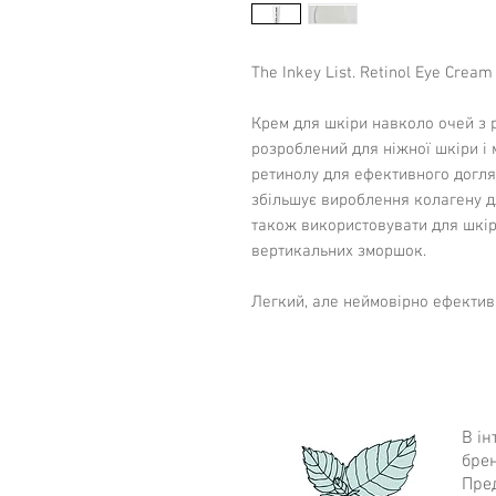
The Inkey List. Retinol Eye Cream
Крем для шкіри навколо очей з 
розроблений для ніжної шкіри і 
ретинолу для ефективного догля
збільшує вироблення колагену 
також використовувати для шкір
вертикальних зморшок.
Легкий, але неймовірно ефективн
стабілізованого ретиноїдного з'
ретинолу. Для ніжної і тонкої шк
Vitalease - це нова формула рет
допомагає уникнути роздратуван
ретинолу в глибокі шари шкіри.
В ін
брен
Ретинол (Вітамін А) - потужний е
Пред